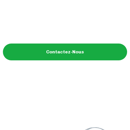
d'aménagement intérieur et bien plus encore.
Trouvez l'inspiration pour votre style de vie, avec
des informations approfondies sur les dernières
tendances et les produits de qualité."
Contactez-Nous